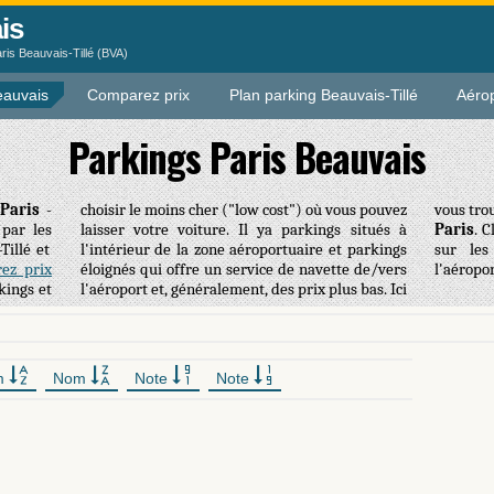
is
ris Beauvais-Tillé (BVA)
eauvais
Comparez prix
Plan parking Beauvais-Tillé
Aérop
Parkings Paris Beauvais
Paris
-
choisir le moins cher ("low cost") où vous pouvez
vous tro
 par les
laisser votre voiture. Il ya parkings situés à
Paris
. 
Tillé et
l'intérieur de la zone aéroportuaire et parkings
sur les
ez prix
éloignés qui offre un service de navette de/vers
l'aéropor
kings et
 bas. Ici
m
Nom
Note
Note