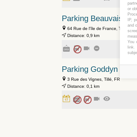
partn
or ob
Proce
Parking Beauvais
IP, p
and o
64 Rue de l'île de France, Tillé
scree
Distance: 0,9 km
measu
You c
link
.
subje
Parking Goddyn Beau
3 Rue des Vignes, Tillé, FR
Distance: 0,1 km