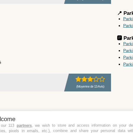
📍 Par
Park
Park
🅿️ Pa
Park
Parki
Parki
é
Park
(Moyenne de 13 Avis)
lcome
 our 113
partners
, we wish to store and access information on your de
kies, pixels in emails, etc.), combine and share your personal data wit