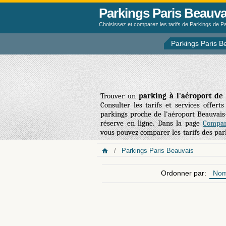
Parkings Paris Beauva
Choisissez et comparez les tarifs de Parkings de Pa
Parkings Paris B
Trouver un
parking à l'aéroport de 
Consulter les tarifs et services offerts
parkings proche de l'aéroport Beauvais-
réserve en ligne. Dans la page
Compar
vous pouvez comparer les tarifs des par
l'aéroport et, généralement, des prix plus
Parkings Paris Beauvais
Ordonner par:
No