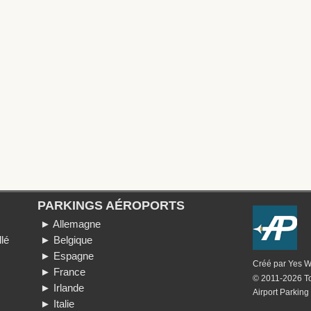
PARKINGS AÉROPORTS
► Allemagne
lé
► Belgique
► Espagne
Créé par
Yes 
► France
© 2011-2026 To
► Irlande
Airport Parking
► Italie