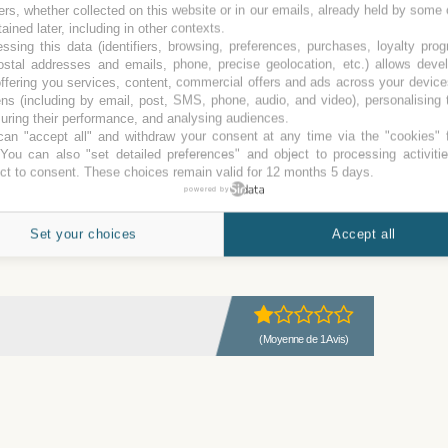
(Moyenne de 9 Avis)
ers, whether collected on this website or in our emails, already held by some 
tained later, including in other contexts.
ssing this data (identifiers, browsing, preferences, purchases, loyalty pro
ostal addresses and emails, phone, precise geolocation, etc.) allows deve
ffering you services, content, commercial offers and ads across your devic
ns (including by email, post, SMS, phone, audio, and video), personalising
ring their performance, and analysing audiences.
an "accept all" and withdraw your consent at any time via the "cookies" 
 You can also "set detailed preferences" and object to processing activiti
ct to consent. These choices remain valid for 12 months 5 days.
(Moyenne de 8 Avis)
powered by
vais
Set your choices
Accept all
(Moyenne de 1 Avis)