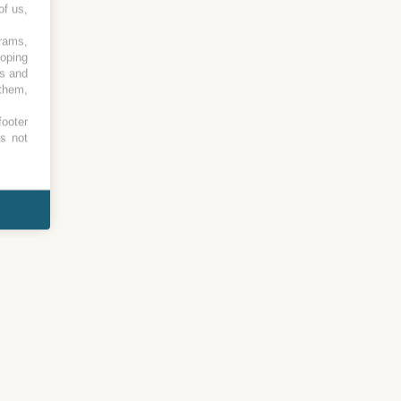
of us,
grams,
loping
es and
 them,
footer
es not