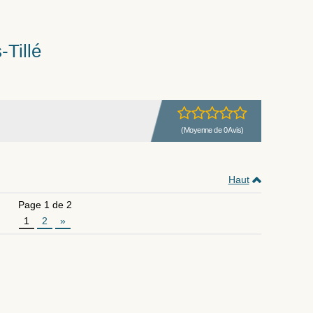
-Tillé
(Moyenne de 0 Avis)
Haut
Page 1 de 2
1
2
»