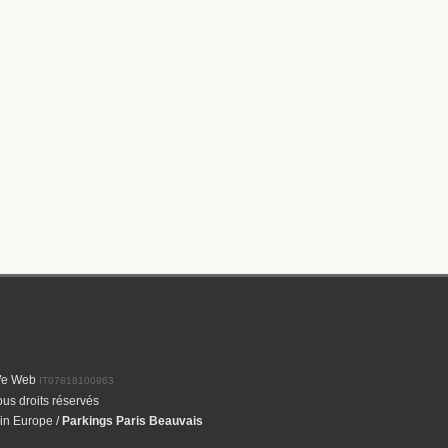
We Web
IT07818100963
us droits réservés
 in Europe
/
Parkings Paris Beauvais